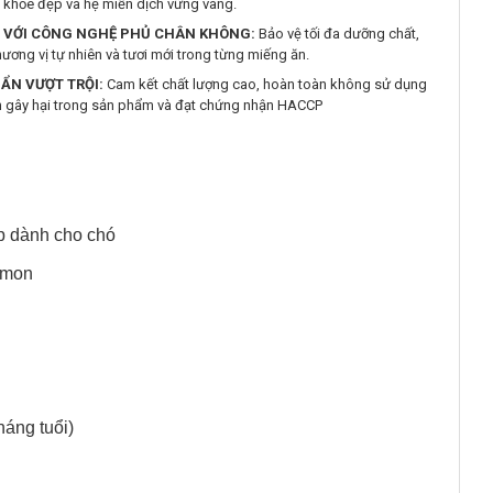
 khỏe đẹp và hệ miễn dịch vững vàng.
N VỚI CÔNG NGHỆ PHỦ CHÂN KHÔNG:
Bảo vệ tối đa dưỡng chất,
ương vị tự nhiên và tươi mới trong từng miếng ăn.
UẨN VƯỢT TRỘI:
Cam kết chất lượng cao, hoàn toàn không sử dụng
n gây hại trong sản phẩm và đạt chứng nhận HACCP
p dành cho chó
lmon
háng tuổi)