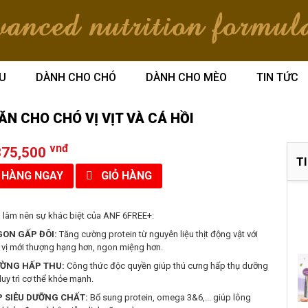
ỆU
DÀNH CHO CHÓ
DÀNH CHO MÈO
TIN TỨC
ĂN CHO CHÓ VỊ VỊT VÀ CÁ HỒI
vnđ
375,500
T
HÀNG NGAY
GIỎ HÀNG
 làm nên sự khác biệt của ANF 6FREE+:
ON GẤP ĐÔI:
Tăng cường protein từ nguyên liệu thịt động vật với
 vị mới thượng hạng hơn, ngon miệng hơn.
ƯỜNG HẤP THU:
Công thức độc quyền giúp thú cưng hấp thụ dưỡng
duy trì cơ thể khỏe mạnh.
P SIÊU DƯỠNG CHẤT:
Bổ sung protein, omega 3&6,... giúp lông