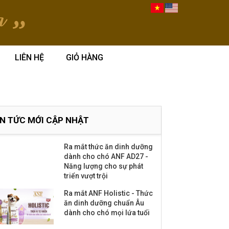
LIÊN HỆ
GIỎ HÀNG
IN TỨC MỚI CẬP NHẬT
Ra mắt thức ăn dinh dưỡng
dành cho chó ANF AD27 -
Năng lượng cho sự phát
triển vượt trội
Ra mắt ANF Holistic - Thức
ăn dinh dưỡng chuẩn Âu
dành cho chó mọi lứa tuổi