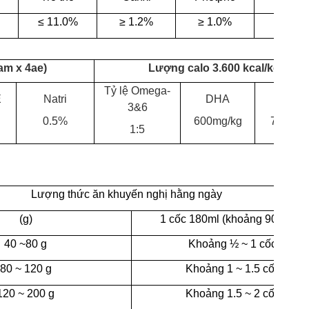
≤
11.0%
≥
1.2%
≥
1.0%
≤
12.0
am x 4ae)
Lượng calo 3.600 kcal/kg
Tỷ lệ Omega-
E
Natri
DHA
EPA
3&6
g
0.5%
600mg/kg
700mg/
1:5
Lượng thức ăn khuyến nghị hằng ngày
(g)
1 cốc 180ml (khoảng 90gram)
40 ~80 g
Khoảng ½ ~ 1 cốc
80 ~ 120 g
Khoảng 1 ~ 1.5 cốc
120 ~ 200 g
Khoảng 1.5 ~ 2 cốc