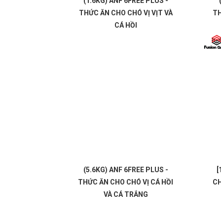
(1.6KG) ANF 6FREE PLUS -
THỨC ĂN CHO CHÓ VỊ VỊT VÀ
TH
CÁ HỒI
(5.6KG) ANF 6FREE PLUS -
[
THỨC ĂN CHO CHÓ VỊ CÁ HỒI
CH
VÀ CÁ TRẮNG