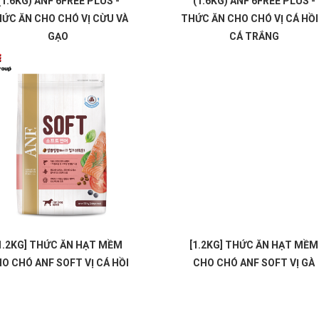
(1.6KG) ANF 6FREE PLUS -
(1.6KG) ANF 6FREE PLUS -
ỨC ĂN CHO CHÓ VỊ CỪU VÀ
THỨC ĂN CHO CHÓ VỊ CÁ HỒI
GẠO
CÁ TRẮNG
1.2KG] THỨC ĂN HẠT MỀM
[1.2KG] THỨC ĂN HẠT MỀM
O CHÓ ANF SOFT VỊ CÁ HỒI
CHO CHÓ ANF SOFT VỊ GÀ