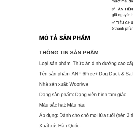
mượt mà, da
✅ TÂN TIẾ
giữ nguyên h
✅ TIÊU CH
6 thành phầ
MÔ TẢ SẢN PHẨM
THÔNG TIN SẢN PHẨM
Loại sản phẩm: Thức ăn dinh dưỡng cao cấ
Tên sản phẩm: ANF 6Free+ Dog Duck & Sa
Nhà sản xuất: Wooriwa
Dạng sản phẩm: Dạng viên hình tam giác
Màu sắc hạt: Màu nâu
Áp dụng: Dành cho chó mọi lứa tuổi (trên 3 t
Xuất xứ: Hàn Quốc