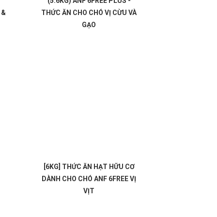
(5.6KG) ANF 6FREE PLUS -
 &
THỨC ĂN CHO CHÓ VỊ CỪU VÀ
GẠO
[6KG] THỨC ĂN HẠT HỮU CƠ
DÀNH CHO CHÓ ANF 6FREE VỊ
VỊT