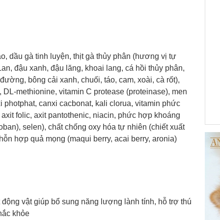
gạo, dầu gà tinh luyện, thịt gà thủy phân (hương vị tự
Lan, đậu xanh, đậu lăng, khoai lang, cá hồi thủy phân,
đường, bông cải xanh, chuối, táo, cam, xoài, cà rốt),
ết, DL-methionine, vitamin C protease (proteinase), men
nxi photphat, canxi cacbonat, kali clorua, vitamin phức
 axit folic, axit pantothenic, niacin, phức hợp khoáng
oban), selen), chất chống oxy hóa tự nhiên (chiết xuất
), hỗn hợp quả mọng (maqui berry, acai berry, aronia)
t động vật giúp bổ sung năng lượng lành tính, hỗ trợ thú
chắc khỏe