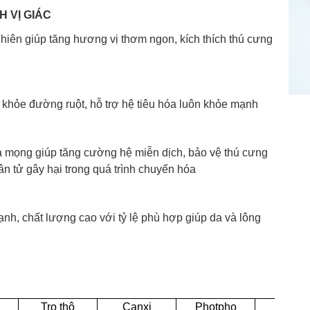
H VỊ GIÁC
iên giúp tăng hương vị thơm ngon, kích thích thú cưng
 khỏe đường ruột, hỗ trợ hệ tiêu hóa luôn khỏe mạnh
ả mọng giúp tăng cường hệ miễn dịch, bảo vệ thú cưng
n tử gây hại trong quá trình chuyển hóa
 chất lượng cao với tỷ lệ phù hợp giúp da và lông
Tro thô
Canxi
Photpho
Độ ẩ