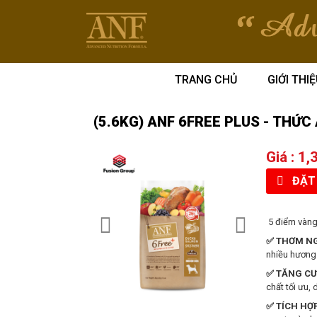
TRANG CHỦ
GIỚI THI
(5.6KG) ANF 6FREE PLUS - THỨC 
Giá :
1,
ĐẶT 
5 điểm vàng
✅ THƠM NG
nhiều hương
✅ TĂNG C
chất tối ưu, 
✅ TÍCH HỢ