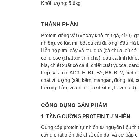
Khối lượng: 5.6kg
THÀNH PHẦN
Protein động vật (vịt xay khô, thịt gà, cừu), 
nhiên), vỏ lúa mì, bột củ cải đường, đậu Hà 
Hỗn hợp trái cây và rau quả (cà chua, củ cải 
cellulose (chất xơ tinh chế), dầu cá tinh khi
bia, chiết xuất cỏ cà ri, chiết xuất yucca, ca
hợp (vitamin AD3, E, B1, B2, B6, B12, biotin,
chất vi lượng (sắt, kẽm, mangan, đồng, iốt, c
hương thảo, vitamin E, axit xitric, flavonoid
CÔNG DỤNG SẢN PHẨM
1. TĂNG CƯỜNG PROTEIN TỰ NHIÊN
Cung cấp protein tự nhiên từ nguyên liệu thị
cưng phát triển thể chất dẻo dai và cơ bắp 