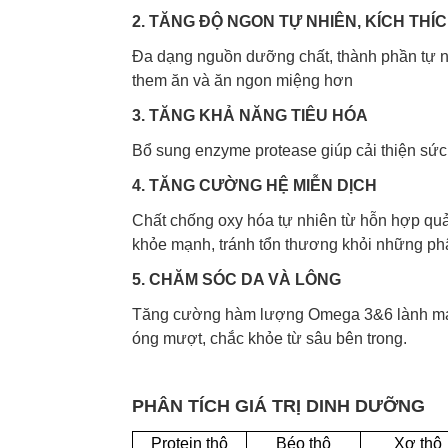
2. TĂNG ĐỘ NGON TỰ NHIÊN, KÍCH THÍC
Đa dạng nguồn dưỡng chất, thành phần tự nh
them ăn và ăn ngon miệng hơn
3. TĂNG KHẢ NĂNG TIÊU HÓA
Bổ sung enzyme protease giúp cải thiện sức
4. TĂNG CƯỜNG HỆ MIỄN DỊCH
Chất chống oxy hóa tự nhiên từ hỗn hợp qu
khỏe mạnh, tránh tổn thương khỏi những phâ
5. CHĂM SÓC DA VÀ LÔNG
Tăng cường hàm lượng Omega 3&6 lành mạnh,
óng mượt, chắc khỏe từ sâu bên trong.
PHÂN TÍCH GIÁ TRỊ DINH DƯỠNG
Protein thô
Béo thô
Xơ thô