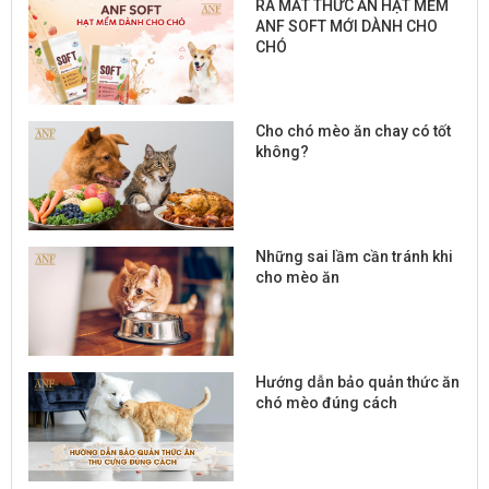
RA MẮT THỨC ĂN HẠT MỀM
ANF SOFT MỚI DÀNH CHO
CHÓ
Cho chó mèo ăn chay có tốt
không?
Những sai lầm cần tránh khi
cho mèo ăn
Hướng dẫn bảo quản thức ăn
chó mèo đúng cách