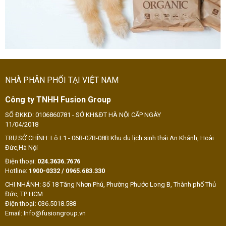
NHÀ PHÂN PHỐI TẠI VIỆT NAM
Công ty TNHH Fusion Group
SỐ ĐKKD: 0106860781 - SỞ KH&ĐT HÀ NỘI CẤP NGÀY
11/04/2018
TRỤ SỞ CHÍNH: Lô L1 - 06B-07B-08B Khu du lịch sinh thái An Khánh, Hoài
Đức,Hà Nội
Điện thoại:
024.3636.7676
Hotline:
1900-0332 / 0965.683.330
CHI NHÁNH: Số 18 Tăng Nhơn Phú, Phường Phước Long B, Thành phố Thủ
Đức, TP HCM
Điện thoại
:
036.5018.588
Email: Info@fusiongroup.vn