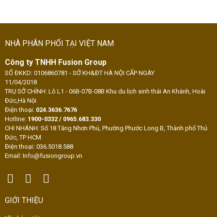
NHÀ PHÂN PHỐI TẠI VIỆT NAM
Công ty TNHH Fusion Group
SỐ ĐKKD: 0106860781 - SỞ KH&ĐT HÀ NỘI CẤP NGÀY
11/04/2018
TRỤ SỞ CHÍNH: Lô L1 - 06B-07B-08B Khu du lịch sinh thái An Khánh, Hoài
Đức,Hà Nội
Điện thoại:
024.3636.7676
Hotline:
1900-0332 / 0965.683.330
CHI NHÁNH: Số 18 Tăng Nhơn Phú, Phường Phước Long B, Thành phố Thủ
Đức, TP HCM
Điện thoại
:
036.5018.588
Email: Info@fusiongroup.vn
GIỚI THIỆU