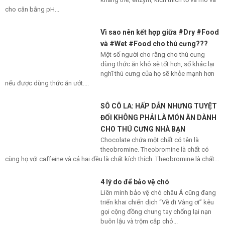
cho cân bằng pH...
Vì sao nên kết hợp giữa #Dry #Food
và #Wet #Food cho thú cưng???
Một số người cho rằng cho thú cưng
dùng thức ăn khô sẽ tốt hơn, số khác lại
nghĩ thú cưng của họ sẽ khỏe mạnh hơn
nếu được dùng thức ăn ướt....
SÔ CÔ LA: HẤP DẪN NHƯNG TUYỆT
ĐỐI KHÔNG PHẢI LÀ MÓN ĂN DÀNH
CHO THÚ CƯNG NHÀ BẠN
Chocolate chứa một chất có tên là
theobromine. Theobromine là chất có
cùng họ với caffeine và cả hai đều là chất kích thích. Theobromine là chất...
4 lý do để bảo vệ chó
Liên minh bảo vệ chó châu Á cũng đang
triển khai chiến dịch “Về đi Vàng ơi” kêu
gọi cộng đồng chung tay chống lại nạn
buôn lậu và trộm cắp chó...