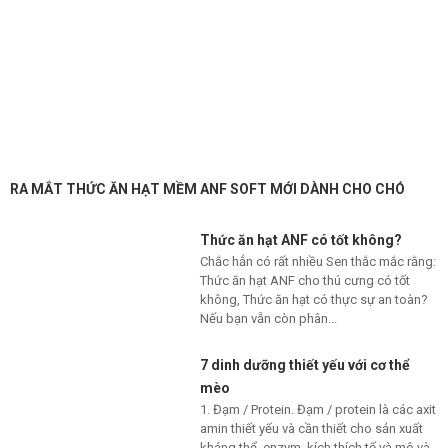
RA MẮT THỨC ĂN HẠT MỀM ANF SOFT MỚI DÀNH CHO CHÓ
Thức ăn hạt ANF có tốt không?
Chắc hẳn có rất nhiều Sen thắc mắc rằng:
Thức ăn hạt ANF cho thú cưng có tốt
không, Thức ăn hạt có thực sự an toàn?
Nếu bạn vẫn còn phân...
7 dinh dưỡng thiết yếu với cơ thể
mèo
1. Đạm / Protein. Đạm / protein là các axit
amin thiết yếu và cần thiết cho sản xuất
kháng thể, enzym, kích thích tố và mô và