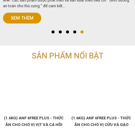
ANF. Các sản phẩm được phát triển và sản xuất theo tiêu chí “ dinh dưỡng
an toàn cho thú cưng ” để cam kết...
XEM THÊM
SẢN PHẨM NỔI BẬT
(1.6KG) ANF 6FREE PLUS - THỨC
(1.6KG) ANF 6FREE PLUS - THỨC
ĂN CHO CHÓ VỊ VỊT VÀ CÁ HỒI
ĂN CHO CHÓ VỊ CỪU VÀ GẠO